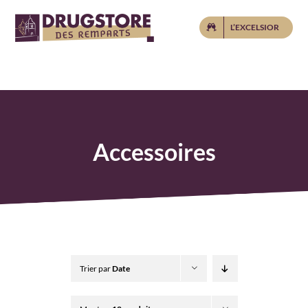
Passer
L’EXCELSIOR
au
contenu
Accessoires
Trier par
Date