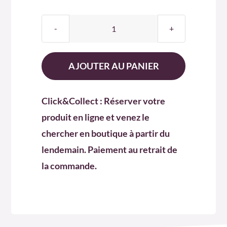
quantité
de
BEAUME
AJOUTER AU PANIER
À
LÈVRES
Click&Collect : Réserver votre
produit en ligne et venez le
chercher en boutique à partir du
lendemain. Paiement au retrait de
la commande.