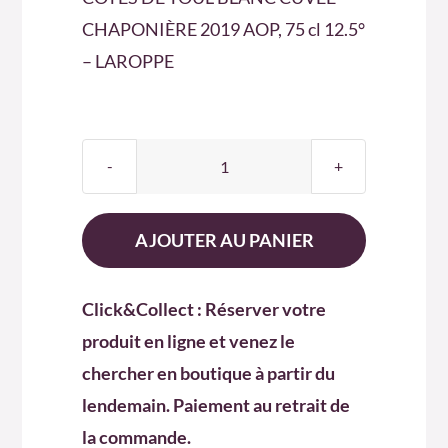
CHAPONIÈRE 2019 AOP, 75 cl 12.5°
– LAROPPE
quantité
de
COTES
AJOUTER AU PANIER
DE
TOUL
Click&Collect : Réserver votre
BLANC
produit en ligne et venez le
CUVÉE
chercher en boutique à partir du
CHAPONIÈRE
2019
lendemain. Paiement au retrait de
AOP
la commande.