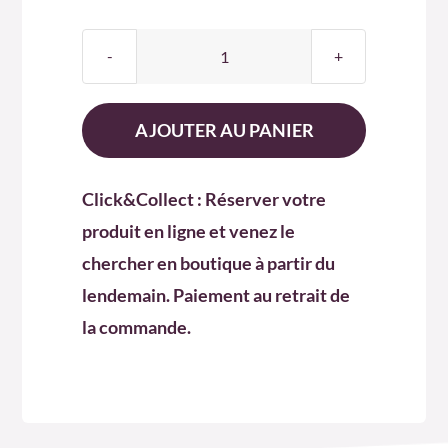
quantité
de
INFISIONS
AJOUTER AU PANIER
BIO
LES
Click&Collect : Réserver votre
P’TITS
produit en ligne et venez le
ÂNES
chercher en boutique à partir du
lendemain. Paiement au retrait de
la commande.