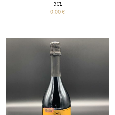
3CL
0.00
€