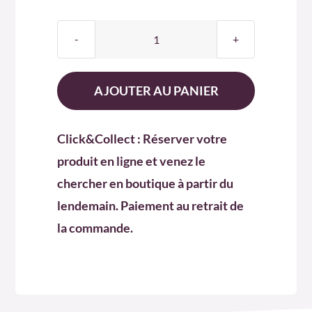
quantité
de
PERLE
AJOUTER AU PANIER
CERISE-
GRIOTTE
Click&Collect : Réserver votre
37.5
produit en ligne et venez le
CL
chercher en boutique à partir du
lendemain. Paiement au retrait de
la commande.