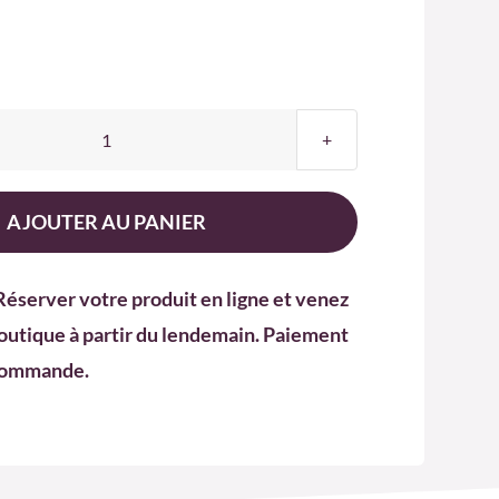
quantité
de
Produit
AJOUTER AU PANIER
Bien-
Etre
Réserver votre produit en ligne et venez
8
outique à partir du lendemain. Paiement
 commande.