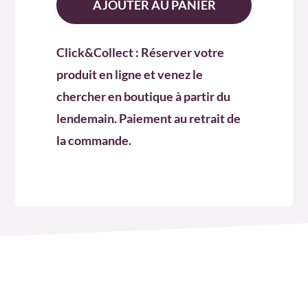
Produit
AJOUTER AU PANIER
Déco
4
Click&Collect : Réserver votre
produit en ligne et venez le
chercher en boutique à partir du
lendemain. Paiement au retrait de
la commande.