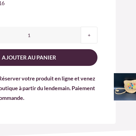
16
quantité
de
Sac
AJOUTER AU PANIER
16
Réserver votre produit en ligne et venez
outique à partir du lendemain. Paiement
 commande.