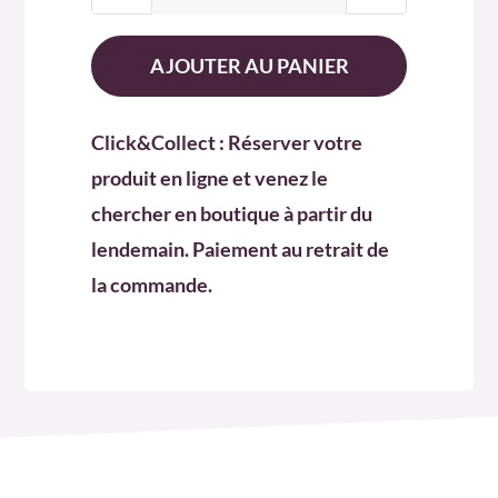
de
Sac
AJOUTER AU PANIER
6
Click&Collect : Réserver votre
produit en ligne et venez le
chercher en boutique à partir du
lendemain. Paiement au retrait de
la commande.