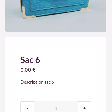
Sac 6
0.00
€
Description sac 6
quantité