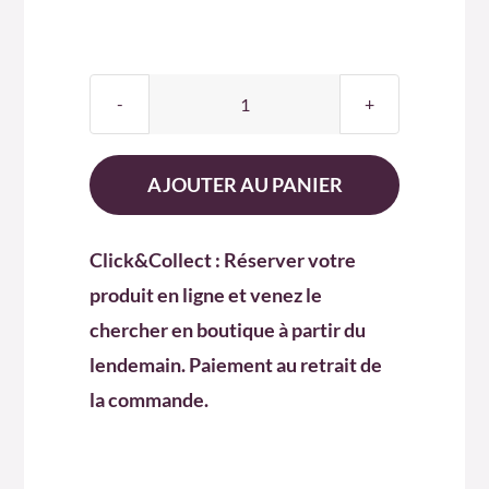
quantité
de
BIERE
AJOUTER AU PANIER
DUCHESSE
DE
Click&Collect : Réserver votre
LORRAINE
produit en ligne et venez le
33
chercher en boutique à partir du
CL
lendemain. Paiement au retrait de
la commande.