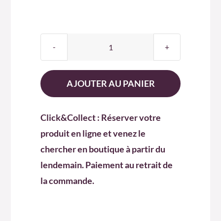
quantité
de
WHISKY
AJOUTER AU PANIER
G
ROZELIEURES
Click&Collect : Réserver votre
70
produit en ligne et venez le
CL
chercher en boutique à partir du
lendemain. Paiement au retrait de
la commande.